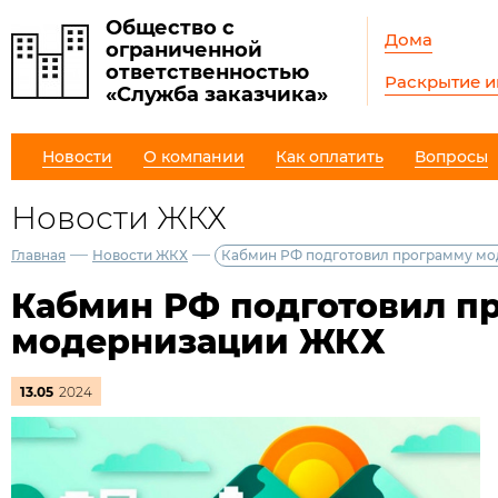
Общество с
Дома
ограниченной
ответственностью
Раскрытие 
«Служба заказчика»
Новости
О компании
Как оплатить
Вопросы
Новости ЖКХ
—
—
Главная
Новости ЖКХ
Кабмин РФ подготовил программу м
Кабмин РФ подготовил п
модернизации ЖКХ
13.05
2024