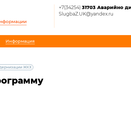
+7(34254)
31703 Аварийно д
SlugbaZ.UK@yandex.ru
информации
Информация
одернизации ЖКХ
рограмму