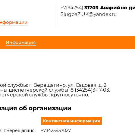
+7(34254)
31703 Аварийно д
SlugbaZ.UK@yandex.ru
информации
Информация
 службы: г. Верещагино, ул. Садовая, д. 2.
ы диспетчерской службы: 8 (34254)3-17-03.
етчерской службы: круглосуточно.
ация об организации
Контактная информация
й, г.Верещагино,
+73425437027