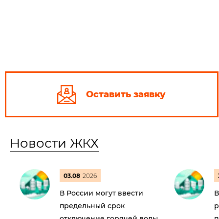
Оставить заявку
Новости ЖКХ
03.08
2026
В России могут ввести
В
предельный срок
р
отключение горячей воды
п