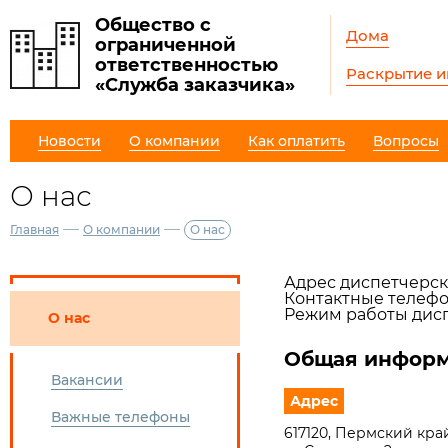
Общество с
Дома
ограниченной
ответственностью
Раскрытие 
«Служба заказчика»
Новости
О компании
Как оплатить
Вопросы
О нас
—
—
Главная
О компании
О нас
Адрес диспетчерской
Контактные телефон
Режим работы дисп
О нас
Общая информ
Вакансии
Адрес
Важные телефоны
617120, Пермский кра