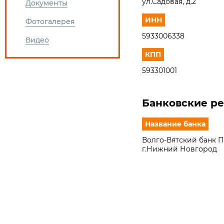
ул.Садовая, д.2
Документы
ИНН
Фотогалерея
5933006338
Видео
КПП
593301001
Банковские р
Название банка
Волго-Вятский банк 
г.Нижний Новгород