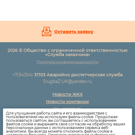
Оставить заявку
2026 © Общество с ограниченной ответственностью
«Служба заказчика»
Политика конфиденциальности
+7(34254)
31703 Аварийно диспетчерская служба
SlugbaZ.UK@yandex.ru
Новости ЖКХ
Новости компании
Как оплатить
Для улучшения работы сайта и его взаимодействия с
Дома
пользователями мы используем файлы cookie. Продолжая
пользоваться сайтом, вы соглашаетесь с использованием
Раскрытие информации
файлов cookie и выражаете своё согласие на обработку ваших
персональных данных с использованием сервиса веб-
Вопросы
аналитики. Вы всегда можете отключить файлы cookie в
настройках браузера. Оператор использует информацию,