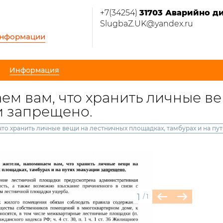
+7(34254)
31703 Аварийно д
SlugbaZ.UK@yandex.ru
информации
Информация
м вам, что хранить личные в
и запрещено.
то хранить личные вещи на лестничных площадках, тамбурах и на пут
1
/
1