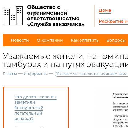
Общество с
Дома
ограниченной
ответственностью
Раскрытие 
«Служба заказчика»
Новости
О компании
Как оплатить
Вопросы
Уважаемые жители, напоминае
тамбурах и на путях эвакуаци
—
—
Главная
Информация
Уважаемые жители, напоминаем вам, ч
Что делать, если вы
заметили
беспилотный
летательный
аппарат?