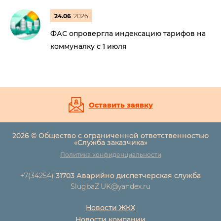
24.06
2026
ФАС опровергла индексацию тарифов на
коммуналку с 1 июля
Оставить заявку
2026 © Общество с ограниченной ответственностью
«Служба заказчика»
Политика конфиденциальности
+7(34254)
31703 Аварийно диспетчерская служба
SlugbaZ.UK@yandex.ru
Новости ЖКХ
Новости компании