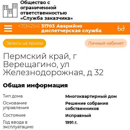
Общество с
ограниченной
ответственностью
«Служба заказчика»
+7(34254)
31703 Аварийно
диспетчерская служба
Запись на прием
Личный кабинет
Пермский край, г
Верещагино, ул
Железнодорожная, д 32
Общая информация
Тип дома
Многоквартирный дом
Основание
Решение собрания
управления
собственников
Состояние
Исправный
Год ввода в
1991 г.
эксплуатацию