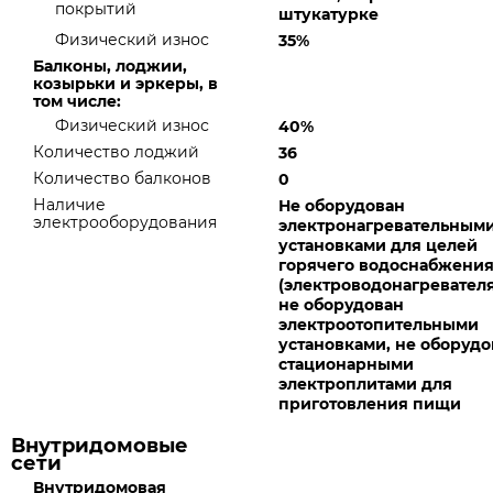
покрытий
штукатурке
Физический износ
35%
Балконы, лоджии,
козырьки и эркеры, в
том числе:
Физический износ
40%
Количество лоджий
36
Количество балконов
0
Наличие
Не оборудован
электрооборудования
электронагревательным
установками для целей
горячего водоснабжени
(электроводонагревателя
не оборудован
электроотопительными
установками, не оборудо
стационарными
электроплитами для
приготовления пищи
Внутридомовые
сети
Внутридомовая