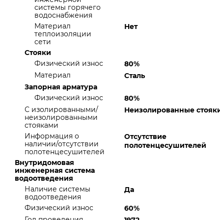
системы горячего
водоснабжения
Материал
Нет
теплоизоляции
сети
Стояки
Физический износ
80%
Материал
Сталь
Запорная арматура
Физический износ
80%
С изолированными/
Неизолированные стояк
неизолированными
стояками
Информация о
Отсутствие
наличии/отсутствии
полотенцесушителей
полотенцесушителей
Внутридомовая
инженерная система
водоотведения
Наличие системы
Да
водоотведения
Физический износ
60%
Год проведения