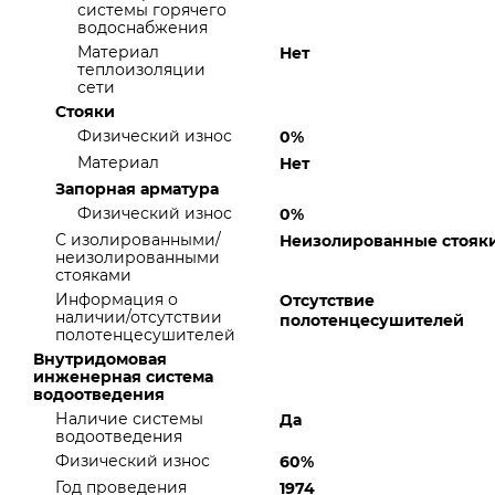
системы горячего
водоснабжения
Материал
Нет
теплоизоляции
сети
Стояки
Физический износ
0%
Материал
Нет
Запорная арматура
Физический износ
0%
С изолированными/
Неизолированные стояк
неизолированными
стояками
Информация о
Отсутствие
наличии/отсутствии
полотенцесушителей
полотенцесушителей
Внутридомовая
инженерная система
водоотведения
Наличие системы
Да
водоотведения
Физический износ
60%
Год проведения
1974