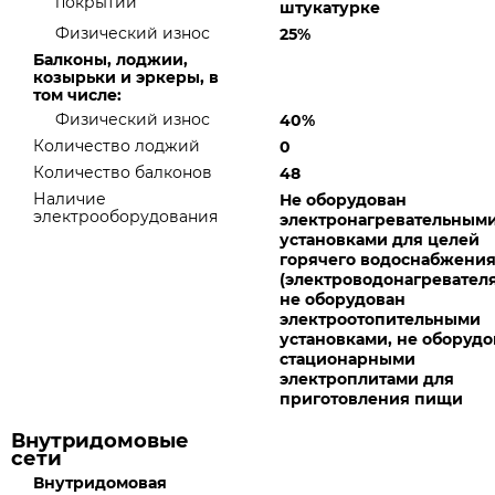
покрытий
штукатурке
Физический износ
25%
Балконы, лоджии,
козырьки и эркеры, в
том числе:
Физический износ
40%
Количество лоджий
0
Количество балконов
48
Наличие
Не оборудован
электрооборудования
электронагревательным
установками для целей
горячего водоснабжени
(электроводонагревателя
не оборудован
электроотопительными
установками, не оборудо
стационарными
электроплитами для
приготовления пищи
Внутридомовые
сети
Внутридомовая