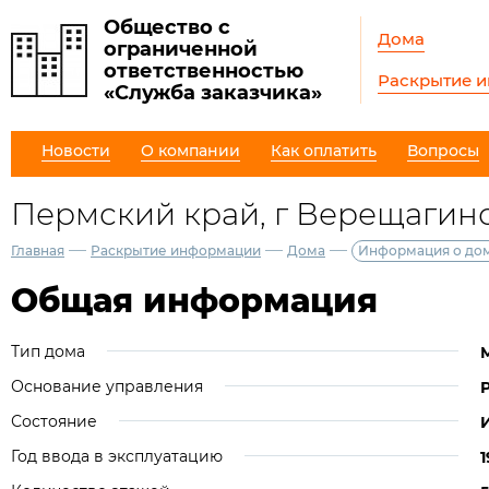
Общество с
Дома
ограниченной
ответственностью
Раскрытие 
«Служба заказчика»
Новости
О компании
Как оплатить
Вопросы
Пермский край, г Верещагино,
—
—
—
Главная
Раскрытие информации
Дома
Информация о до
Общая информация
Тип дома
Основание управления
Состояние
Год ввода в эксплуатацию
1