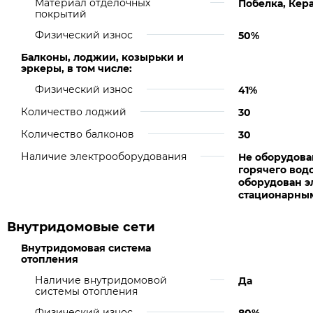
Материал отделочных
Побелка, Кер
покрытий
Физический износ
50%
Балконы, лоджии, козырьки и
эркеры, в том числе:
Физический износ
41%
Количество лоджий
30
Количество балконов
30
Наличие электрооборудования
Не оборудова
горячего вод
оборудован э
стационарны
Внутридомовые сети
Внутридомовая система
отопления
Наличие внутридомовой
Да
системы отопления
Физический износ