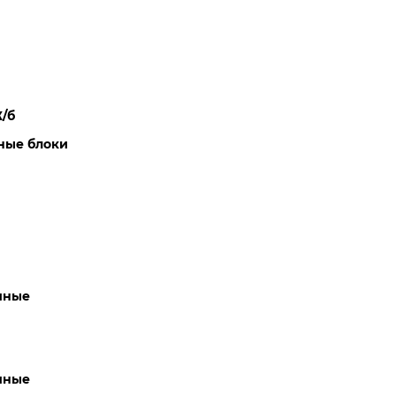
/б
ные блоки
чные
чные