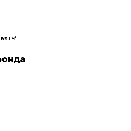
0
6
0
180,1 м
²
фонда