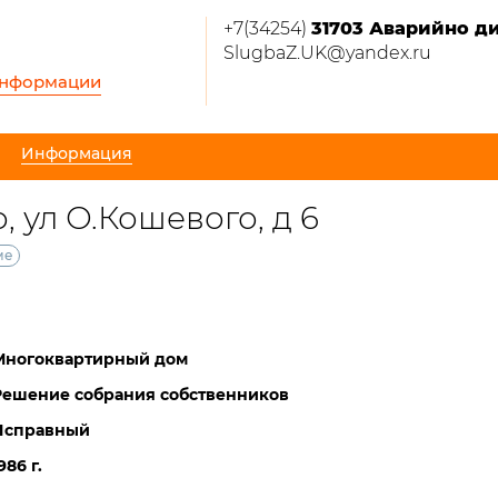
+7(34254)
31703 Аварийно д
SlugbaZ.UK@yandex.ru
информации
Информация
 ул О.Кошевого, д 6
ме
Многоквартирный дом
Решение собрания собственников
Исправный
986 г.